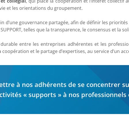
et collégial
, qui place la coopération et l’intérêt collec
 vie et les orientations du groupement.
in d’une gouvernance partagée, afin de définir les priorité
 SUPPORT, telles que la transparence, le consensus et la soli
 durable entre les entreprises adhérentes et les profession
a coopération et le partage d’expertises, au service d’un 
ettre à nos adhérents de se concentrer su
activités « supports » à nos professionnels